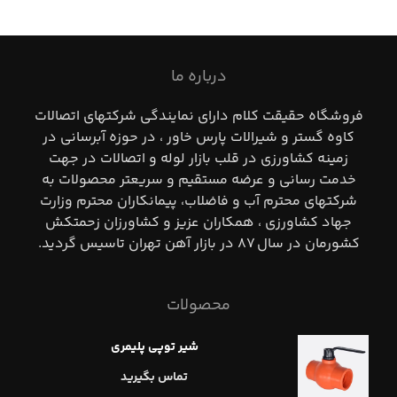
درباره ما
فروشگاه حقيقت كلام داراي نمايندگي شركتهاي اتصالات
كاوه گستر و شيرالات پارس خاور ، در حوزه آبرساني در
زمينه كشاورزي در قلب بازار لوله و اتصالات در جهت
خدمت رساني و عرضه مستقيم و سريعتر محصولات به
شركتهاي محترم آب و فاضلاب، پيمانكاران محترم وزارت
جهاد كشاورزي ، همكاران عزيز و كشاورزان زحمتكش
كشورمان در سال ٨٧ در بازار آهن تهران تاسيس گرديد.
محصولات
شیر توپی پلیمری
تماس بگیرید