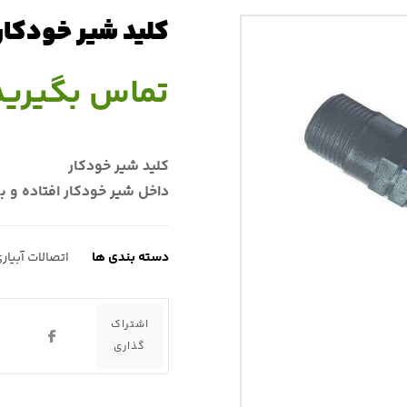
كليد شير خودكار
تماس بگیرید
كليد شير خودكار
داخل شير خودكار افتاده و ب
دسته بندی ها
اتصالات آبياري