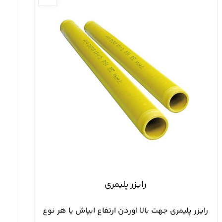
رایزر پلیمری
رايزر پليمري جهت بالا اوردن ارتفاع ابپاش يا هر نوع