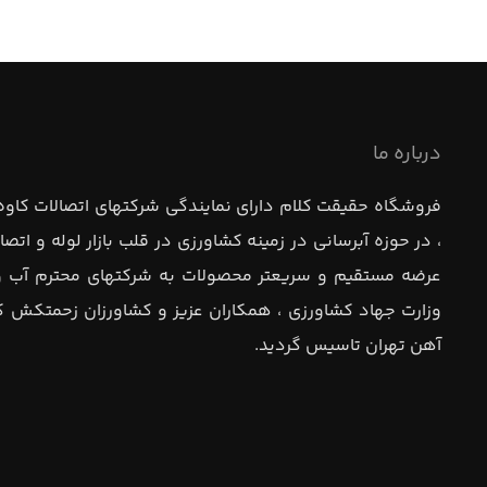
درباره ما
فروشگاه حقيقت كلام داراي نمايندگي شركتهاي اتصالات كاوه
، در حوزه آبرساني در زمينه كشاورزي در قلب بازار لوله و ات
عرضه مستقيم و سريعتر محصولات به شركتهاي محترم آب و ف
آهن تهران تاسيس گرديد.