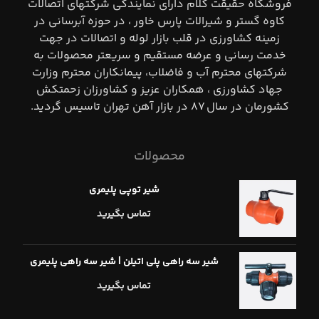
فروشگاه حقيقت كلام داراي نمايندگي شركتهاي اتصالات
كاوه گستر و شيرالات پارس خاور ، در حوزه آبرساني در
زمينه كشاورزي در قلب بازار لوله و اتصالات در جهت
خدمت رساني و عرضه مستقيم و سريعتر محصولات به
شركتهاي محترم آب و فاضلاب، پيمانكاران محترم وزارت
جهاد كشاورزي ، همكاران عزيز و كشاورزان زحمتكش
كشورمان در سال ٨٧ در بازار آهن تهران تاسيس گرديد.
محصولات
شیر توپی پلیمری
تماس بگیرید
شیر سه راهی پلی اتیلن | شیر سه راهی پلیمری
تماس بگیرید