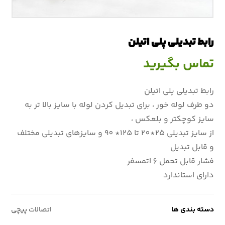
رابط تبديلي پلي اتيلن
تماس بگیرید
رابط تبديلي پلي اتيلن
دو طرف لوله خور ، براي تبديل كردن لوله با سايز بالا تر به
سايز كوچكتر و بلعكس ،
از سايز تبديلي ٢٥*٢٠ تا ١٢٥* ٩٠ و سايزهاي تبديلي مختلف
و قابل تبديل
فشار قابل تحمل ٦ اتمسفر
داراي استاندارد
دسته بندی ها
اتصالات پيچي