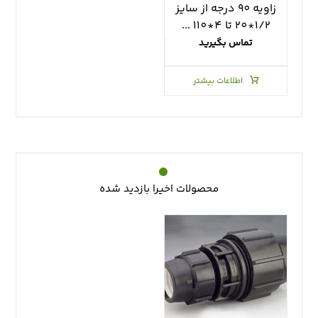
زاويه ٩٠ درجه از سايز
١/٢*٢٠ تا ٤*١١٠ ...
تماس بگیرید
اطلاعات بیشتر
محصولات اخیرا بازدید شده