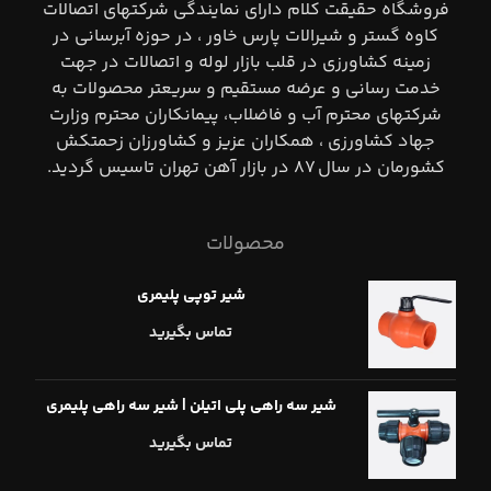
فروشگاه حقيقت كلام داراي نمايندگي شركتهاي اتصالات
كاوه گستر و شيرالات پارس خاور ، در حوزه آبرساني در
زمينه كشاورزي در قلب بازار لوله و اتصالات در جهت
خدمت رساني و عرضه مستقيم و سريعتر محصولات به
شركتهاي محترم آب و فاضلاب، پيمانكاران محترم وزارت
جهاد كشاورزي ، همكاران عزيز و كشاورزان زحمتكش
كشورمان در سال ٨٧ در بازار آهن تهران تاسيس گرديد.
محصولات
شیر توپی پلیمری
تماس بگیرید
شیر سه راهی پلی اتیلن | شیر سه راهی پلیمری
تماس بگیرید