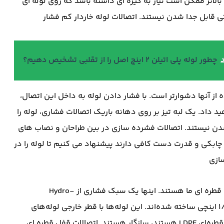
اتر ممکن است نیاز به گیره ای داشته باشد که روی لوله ای
حتی قابل جدا شدن نیستند. اتصالات لوله خاردار کم فشار
چطور لوله پلی اتیلن ۲ اینچ اصل را از تقلبی تشخیص دهیم؟
ز آنها دشوارتر است. با فشار دادن لوله به داخل این اتصال،
د داد. یک لبه تیز بر روی دهانه باریک اتصالات فشاری، لوله را
دن نیستند. اتصالات فشرده سازی در بین طراحان و نصاب های
 چابکی و قدرت دست کافی دارند پیشنهاد می کنیم تا لوله را در
ازی
اتصالات قفل قطره ای جدیدترین افزوده شده به اتصالات آبیاری قطره ای ما هستند. اینها یک سبک فشاری از Hydro-
Rain/Orbit هستند که برای طیف لوله‌های پلی آبیاری قطره‌ای ۱/۲ اینچی ساخته شده‌اند. این لوله‌ها با قطر خارجی لوله‌های
۰.۶۳۰ – ۰.۷۱۰ (۱۶ – ۱۸ میلی‌متر)، که رایج ‌ترین لوله‌های آبیاری قطره‌ای LDPE هستند، سازگار هستند. اتصالات قفل قطره ای