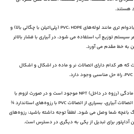
د هستند.
سیستم‌ های فشار بالا، مانند آبپاش‌های چمن ‌پاش، از لوله‌های بادوام‌ تری مانند لوله‌های PVC، HDPE (پلی‌اتیلن با چگالی بالا) و
اده می‌کنند. در حالی که PVC تقریباً در هر سیستم توزیع آب استفاده می شود، در آبیاری با فشار بالاتر
من به خط مقدم می آورد.
ه هر کدام دارای اتصالات نر و ماده در اشکال و اشکال
اتصالات رزوه ای پی وی سی به صورت نر (رزوه در خارج) NPT یا مادگی (رزوه در داخل) NPT موجود است و در صورت لزوم با
رزوه های لوله آهنی مطابقت دارد. همچنین برای آسان‌ تر کردن اتصالات آبیاری، بسیاری از اتصالات PVC با رزوه‌های استاندارد ¾
 باغچه شما وصل می ‌شود. لطفاً توجه داشته باشید: رزوه‌های
ین آداپتور برای تبدیل از یکی به دیگری در دسترس است.