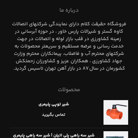
درباره ما
فروشگاه حقيقت كلام داراي نمايندگي شركتهاي اتصالات
كاوه گستر و شيرالات پارس خاور ، در حوزه آبرساني در
زمينه كشاورزي در قلب بازار لوله و اتصالات در جهت
خدمت رساني و عرضه مستقيم و سريعتر محصولات به
شركتهاي محترم آب و فاضلاب، پيمانكاران محترم وزارت
جهاد كشاورزي ، همكاران عزيز و كشاورزان زحمتكش
كشورمان در سال ٨٧ در بازار آهن تهران تاسيس گرديد.
محصولات
شیر توپی پلیمری
تماس بگیرید
شیر سه راهی پلی اتیلن | شیر سه راهی پلیمری